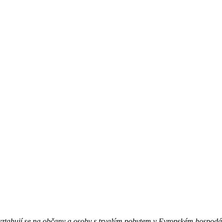
 vztahují se na občany a osoby s trvalým pobytem v Evropském hospodá