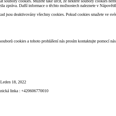
 soubory cookies. Můžete také určit, že některé soubory cookies nemus
zila zpráva. Další informace o těchto možnostech naleznete v Nápovědě
ud jsou deaktivovány všechny cookies. Pokud cookies smažete ve své
souborů cookies a tohoto prohlášení nás prosím kontaktujte pomocí násl
Leden 18, 2022
nická linka : +420606770010