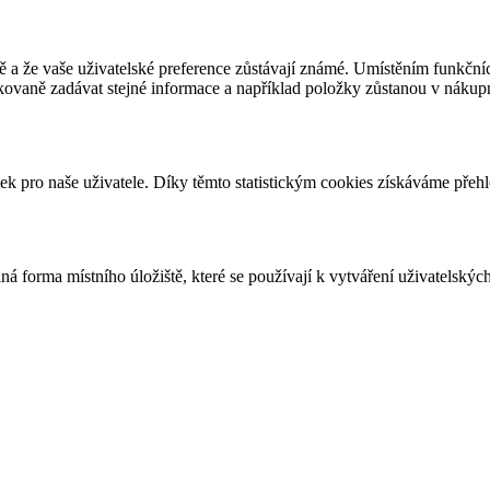
ávně a že vaše uživatelské preference zůstávají známé. Umístěním funk
vaně zadávat stejné informace a například položky zůstanou v nákupn
ek pro naše uživatele. Díky těmto statistickým cookies získáváme pře
ná forma místního úložiště, které se používají k vytváření uživatelskýc