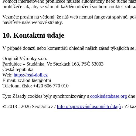
Pomocí internetového prohlížeče můžete automaticky nebo ručně mazat
prohlížeče tak, aby se vám při každém uložení souboru cookies zobra
Vezměte prosím na vědomí, že náš web nemusí fungovat správně, pok
navštívíte naše webové stránky.
10. Kontaktní údaje
V případě dotazů nebo komentářů ohledně našich zásad týkajících se 
Originál Výrobky s.r.o.
Pardubice – Studánka, Ve Stezkách 163, PSČ 53003
Česká republika
Web:
https://real-doll.cz
E-mail:
zc.llod-laer@ofni
Telefonní číslo: +420 606 770 010
Tyto Zásady cookies byly synchronizovány s
cookiedatabase.org
dne 
© 2013 - 2026 SexDoll.cz /
Info o zpracování osobních údajů
/ Zákaz