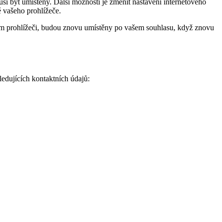
í být umístěny. Další možností je změnit nastavení internetového
 vašeho prohlížeče.
m prohlížeči, budou znovu umístěny po vašem souhlasu, když znovu
edujících kontaktních údajů: