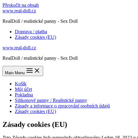
Přeskočit na obsah
www.real-doll.cz
RealDoll / realistické panny - Sex Doll
Doprava / platba
Zásady cookies (EU)
www.real-doll.cz
RealDoll / realistické panny - Sex Doll
Main Menu
Košík
Můj účet
Pokladna
Silikonové panny / Realistické panny
Zásady a informace o zpracování osobních údajů
Zásady cookies (EU)
Zásady cookies (EU)
Tyto Zásady cookies byly naposledy aktualizovány Leden 18, 2022 a