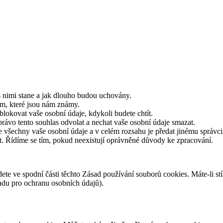
s nimi stane a jak dlouho budou uchovány.
ům, které jsou nám známy.
blokovat vaše osobní údaje, kdykoli budete chtít.
rávo tento souhlas odvolat a nechat vaše osobní údaje smazat.
 všechny vaše osobní údaje a v celém rozsahu je předat jinému správci
t. Řídíme se tím, pokud neexistují oprávněné důvody ke zpracování.
dete ve spodní části těchto Zásad používání souborů cookies. Máte-li st
řadu pro ochranu osobních údajů).